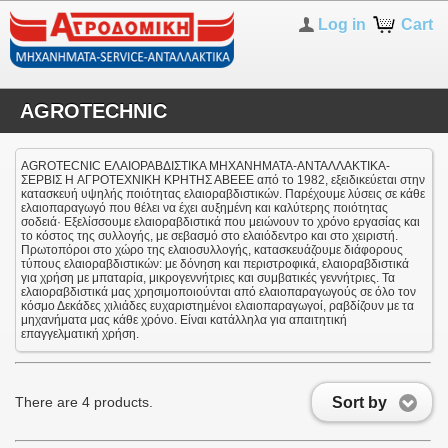
Log in
Cart
AGROTECHNIC
AGROTECNIC ΕΛΑΙΟΡΑΒΔΙΣΤΙΚΑ ΜΗΧΑΝΗΜΑΤΑ-ΑΝΤΑΛΛΑΚΤΙΚΑ-
ΣΕΡΒΙΣ H ΑΓΡΟΤΕΧΝΙΚΗ ΚΡΗΤΗΣ ΑΒΕΕΕ από το 1982, εξειδικεύεται στην
κατασκευή υψηλής ποιότητας ελαιοραβδιστικών. Παρέχουμε λύσεις σε κάθε
ελαιοπαραγωγό που θέλει να έχει αυξημένη και καλύτερης ποιότητας
σοδειά· Εξελίσσουμε ελαιοραβδιστικά που μειώνουν το χρόνο εργασίας και
το κόστος της συλλογής, με σεβασμό στο ελαιόδεντρο και στο χειριστή.
Πρωτοπόροι στο χώρο της ελαιοσυλλογής, κατασκευάζουμε διάφορους
τύπους ελαιοραβδιστικών: με δόνηση και περιστροφικά, ελαιοραβδιστικά
για χρήση με μπαταρία, μικρογεννήτριες και συμβατικές γεννήτριες. Τα
ελαιοραβδιστικά μας χρησιμοποιούνται από ελαιοπαραγωγούς σε όλο τον
κόσμο Δεκάδες χιλιάδες ευχαριστημένοι ελαιοπαραγωγοί, ραβδίζουν με τα
μηχανήματα μας κάθε χρόνο. Είναι κατάλληλα για απαιτητική
επαγγελματική χρήση.
Sort by
There are 4 products.