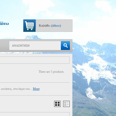
γάλεω
Καλάθι:
(άδειο)
Αναζήτηση
There are 5 products.
εκτάσεις, στα άκρα του...
More