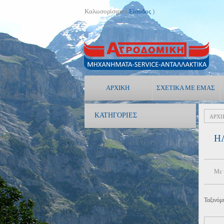
Καλωσορίσατε (
Είσοδος
)
ΑΡΧΙΚΉ
ΣΧΕΤΙΚΆ ΜΕ ΕΜΆΣ
ΚΑΤΗΓΟΡΊΕΣ
ΑΡΧΙ
Η
Με 
Ταξινόμ