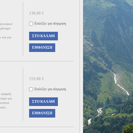
138,00 €
Επιλέξτε για σύγκριση
εκτρικό
ηχάνημα
ΣΤΟ ΚΑΛΆΘΙ
 και για
ΕΜΦΆΝΙΣΗ
159,00 €
Επιλέξτε για σύγκριση
ο
ε ασφαλή
νημα για
ΣΤΟ ΚΑΛΆΘΙ
νοπάτια
κρές
ΕΜΦΆΝΙΣΗ