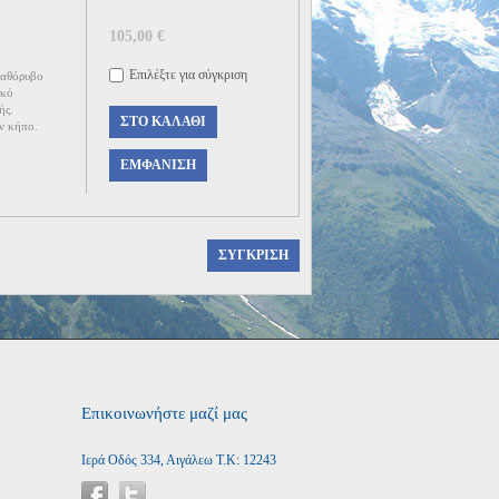
105,00 €
Επιλέξτε για σύγκριση
αθόρυβο
ικό
ής.
ΣΤΟ ΚΑΛΆΘΙ
ν κήπο.
ΕΜΦΆΝΙΣΗ
Επικοινωνήστε μαζί μας
Ιερά Οδός 334, Αιγάλεω Τ.Κ: 12243