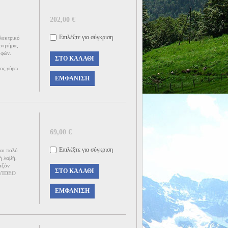
202,00 €
Επιλέξτε για σύγκριση
εκτρικό
νητήρα,
οφών.
ΣΤΟ ΚΑΛΆΘΙ
τος γύρω
ΕΜΦΆΝΙΣΗ
69,00 €
Επιλέξτε για σύγκριση
ι πολύ
ή λαβή.
αζόν
ΣΤΟ ΚΑΛΆΘΙ
. VIDEO
ΕΜΦΆΝΙΣΗ