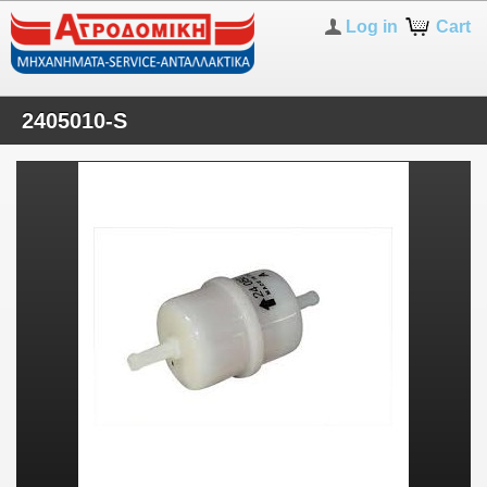
Log in
Cart
2405010-S