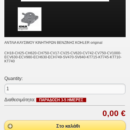
ΑΝΤΛΙΑ ΚΑΥΣΙΜΟΥ ΚΙΝΗΤΗΡΩΝ ΒΕΝΖΙΝΗΣ KOHLER original
CH18-CH25-CH620-CH750-CV17-CV25-CV620-CV742-CV750-CV1000-
ECV630-ECV980-ECH630-ECH749-SV470-SV840-KT715-KT745-KT710-
KT740
Quantity:
Διαθεσιμότητα:
ΠΑΡΑΔΟΣΗ 3-5 ΗΜΕΡΕΣ
0,00 €
Στο καλάθι