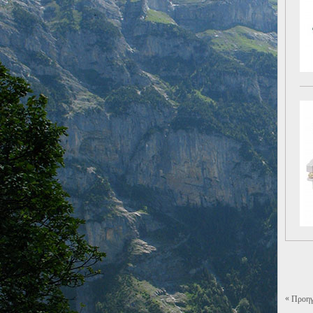
«
Προηγ