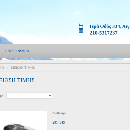
Ιερά Οδός 334, Αι
210-5317237
ΕΠΙΚΟΙΝΩΝΊΑ
ΚΉ
ΜΕΊΩΣΗ ΤΙΜΉΣ
>
ΕΊΩΣΗ ΤΙΜΉΣ
ηση
Διαθέσιμο
281434S