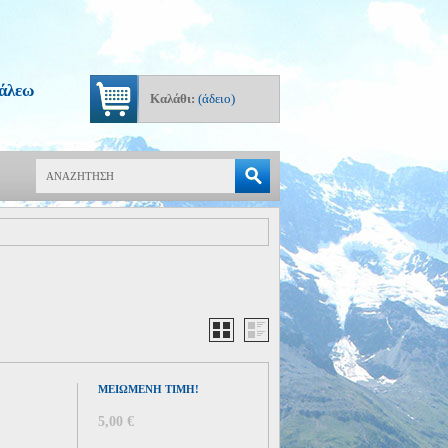
γάλεω
Καλάθι:
(άδειο)
Αναζήτηση
ΜΕΙΩΜΈΝΗ ΤΙΜΉ!
5,00 €