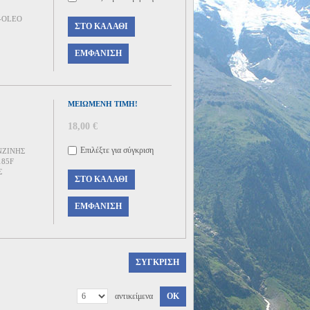
-OLEO
ΣΤΟ ΚΑΛΆΘΙ
ΕΜΦΆΝΙΣΗ
ΜΕΙΩΜΈΝΗ ΤΙΜΉ!
18,00 €
Επιλέξτε για σύγκριση
ΝΖΙΝΗΣ
85F
Σ
ΣΤΟ ΚΑΛΆΘΙ
ΕΜΦΆΝΙΣΗ
αντικείμενα
ΟΚ