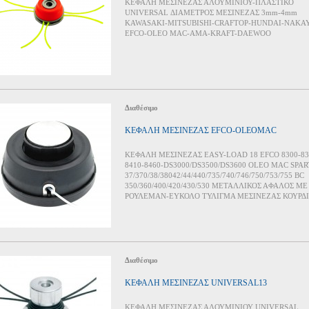
ΚΕΦΑΛΗ ΜΕΣΙΝΕΖΑΣ ΑΛΟΥΜΙΝΙΟΥ-ΠΛΑΣΤΙΚΟ
UNIVERSAL ΔΙΑΜΕΤΡΟΣ ΜΕΣΙΝΕΖΑΣ 3mm-4mm
KAWASAKI-MITSUBISHI-CRAFTOP-HUNDAI-NAKA
EFCO-OLEO MAC-AMA-KRAFT-DAEWOO
Διαθέσιμο
ΚΕΦΑΛΗ ΜΕΣΙΝΕΖΑΣ EFCO-OLEOMAC
ΚΕΦΑΛΗ ΜΕΣΙΝΕΖΑΣ EASY-LOAD 18 EFCO 8300-83
8410-8460-DS3000/DS3500/DS3600 OLEO MAC SPAR
37/370/38/38042/44/440/735/740/746/750/753/755 BC
350/360/400/420/430/530 ΜΕΤΑΛΛΙΚΟΣ ΑΦΑΛΟΣ ΜΕ
ΡΟΥΛΕΜΑΝ-ΕΥΚΟΛΟ ΤΥΛΙΓΜΑ ΜΕΣΙΝΕΖΑΣ ΚΟΥΡΔ
Διαθέσιμο
ΚΕΦΑΛΗ ΜΕΣΙΝΕΖΑΣ UNIVERSAL13
ΚΕΦΑΛΗ ΜΕΣΙΝΕΖΑΣ ΑΛΟΥΜΙΝΙΟΥ UNIVERSAL