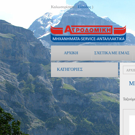
Καλωσορίσατε (
Είσοδος
)
ΑΡΧΙΚΉ
ΣΧΕΤΙΚΆ ΜΕ ΕΜΆΣ
ΚΑΤΗΓΟΡΊΕΣ
ΑΡΧΙ
Μ
Ταξινόμ